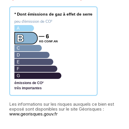
* Dont émissions de gaz à effet de serre
peu d'émission de CO²
A
B
6
KG CO/M².AN
C
D
E
F
G
émissions de CO²
très importantes
www.georisques.gouv.fr