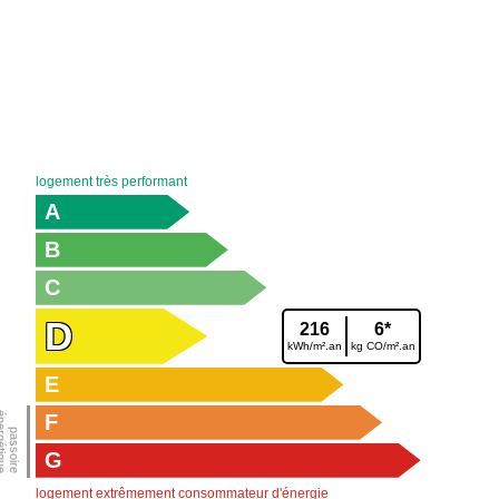
logement très performant
A
B
C
D
216
6*
kWh/m².an
kg CO/m².an
E
F
G
logement extrêmement consommateur d'énergie